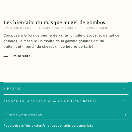
Les bienfaits du masque au gel de gombos
DÉCEMBRE 30, 2021
LE CAPITAINE HAIRSOLITE
1 COMMENTAIRE
Composé à la fois de beurre de karité, d'huile d'avocat et de gel de
gombos, le masque Hairsolite de la gamme gombos est un
traitement intensif du cheveux. Le beurre de karité...
Lire la suite
A PROPOS
ABONNE TOI A NOTRE MAGAZINE DIGITAL GRATUIT
Entrez
votre
Reçois des offres exclusifs, et des conseils personnalisés
email